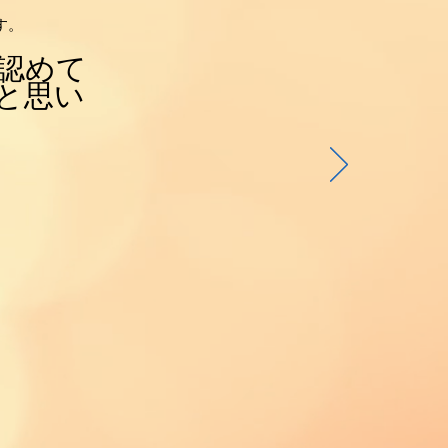
す。
認めて
と思い