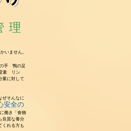
管理
しかいません。
の手 鴨の足
窒素 リン
分量に対して
なぜそんなに
心安全の
に働き「食物
ら良質な養分
てくれる方も