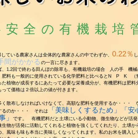
心安全の有機栽培
0.22％
取得している農家さんは全体的な農家さんの中でわずか、
手間がかかる
の一言に尽きます。
、1.2回で終わる田んぼの除草も、有機栽培の場合 人の手 機械
 肥料も一般的に使用されている化学肥料と比べるとN P K （
った植物が成長するにあたって必要な栄養成分が、有機肥料は肥料
もって価格は２倍以上の値が付きます。
く散布しなければいけなくて、高額な肥料を使用するか・・・ 
「美味しくするため」「安
するのか・・・ それは
事」
です。 有機肥料だと土壌にいる小動物、微生物などが活発
微生物が活発に活動してくれると植物を強くしてくれたり、土壌か
め、風味も味も本当に美味しくなってくれます。私のお米を購入し