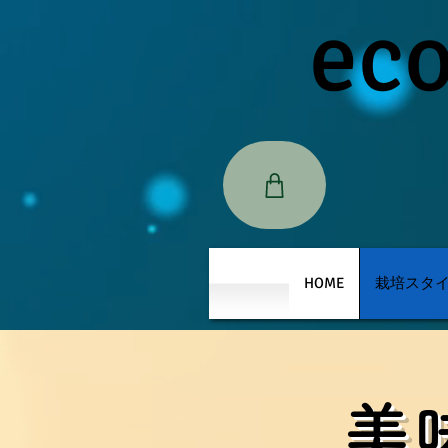
ec
HOME
栽培スタ
​