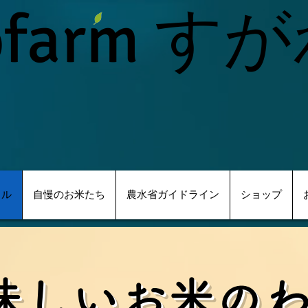
ofarm す
イル
自慢のお米たち
農水省ガイドライン
ショップ
美味しいお米の