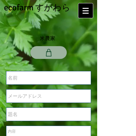
ecofarm すがわら
米農家